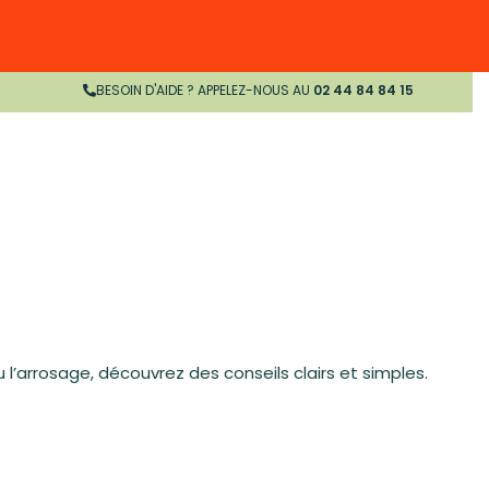
BESOIN D'AIDE ? APPELEZ-NOUS AU
02 44 84 84 15
 ou l’arrosage, découvrez des conseils clairs et simples.