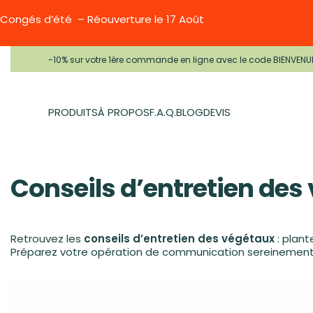
Congés d’été – Réouverture le 17 Août
-10% sur votre 1ère commande en ligne avec le code BIENVENU
PRODUITS
À PROPOS
F.A.Q.
BLOG
DEVIS
Conseils d’entretien des
Retrouvez les
conseils d’entretien des végétaux
: plant
Préparez votre opération de communication sereinement a