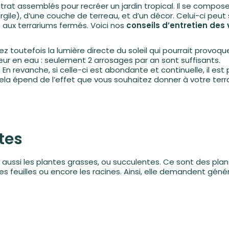
trat assemblés pour recréer un jardin tropical. Il se comp
’argile), d’une couche de terreau, et d’un décor. Celui-ci pe
aux terrariums fermés. Voici nos
conseils d’entretien des
toutefois la lumière directe du soleil qui pourrait provoquer
eur en eau : seulement 2 arrosages par an sont suffisants.
evanche, si celle-ci est abondante et continuelle, il est pr
. Cela épend de l’effet que vous souhaitez donner à votre terr
tes
e aussi les plantes grasses, ou succulentes. Ce sont des plant
les feuilles ou encore les racines. Ainsi, elle demandent gén