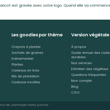
aricot est gravée avec votre logo. Quand elle va commencer 
Les goodies par thème
Version végétale
Crayons à planter
À propos
Sachets de graines
Guide annuel des cade
durables
Evénementiel
Nos services
Plantes
Entretien des végétaux
Cadeaux en bois
Questions fréquentes
Kits de plantation
Mon compte
Cadeaux insolites
Blog
C.G.V.
luctus nec ullamcorper mattis, pulvinar