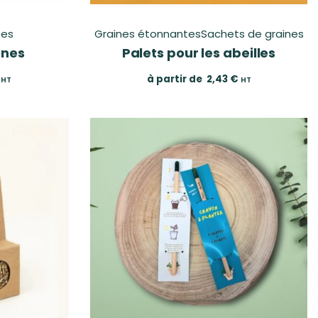
tes
Graines étonnantes
Sachets de graines
ines
Palets pour les abeilles
à partir de
2,43
€
HT
HT