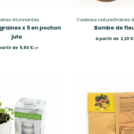
aines étonnantes
Cadeaux nature
Graines 
 graines x 5 en pochon
Bombe de fle
jute
à partir de
2,20
€
partir de
6,60
€
HT