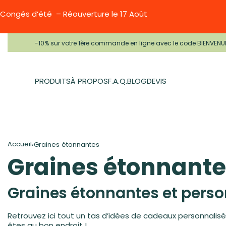
Congés d’été – Réouverture le 17 Août
-10% sur votre 1ère commande en ligne avec le code BIENVENU
PRODUITS
À PROPOS
F.A.Q.
BLOG
DEVIS
Accueil
›
Graines étonnantes
Graines étonnante
Graines étonnantes et perso
Retrouvez ici tout un tas d’idées de cadeaux personnalis
êtes au bon endroit !