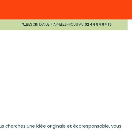
BESOIN D'AIDE ? APPELEZ-NOUS AU
02 44 84 84 15
us cherchez une idée originale et écoresponsable, vous