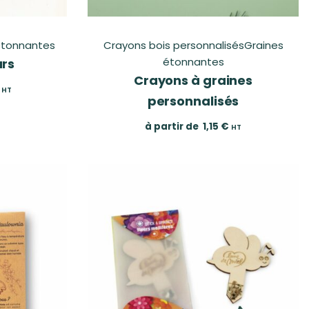
étonnantes
Crayons bois personnalisés
Graines
étonnantes
urs
Crayons à graines
HT
personnalisés
à partir de
1,15
€
HT