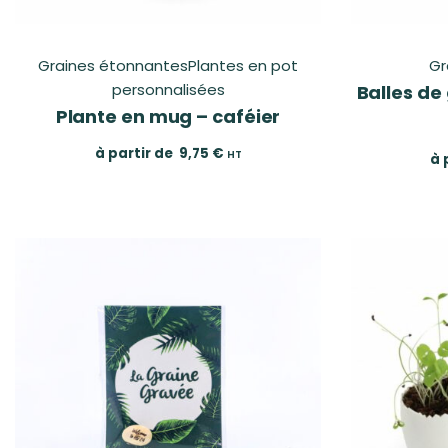
Graines étonnantes
Plantes en pot
Gr
personnalisées
Balles de
Plante en mug – caféier
à partir de
9,75
€
HT
à 