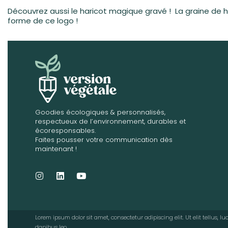
Découvrez aussi le haricot magique gravé ! La graine de h
forme de ce logo !
Goodies écologiques & personnalisés,
respectueux de l’environnement, durables et
écoresponsables.
Faites pousser votre communication dès
maintenant !
Lorem ipsum dolor sit amet, consectetur adipiscing elit. Ut elit tellus, 
dapibus leo.