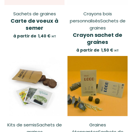
Sachets de graines
Crayons bois
Carte de voeux à
personnalisés
Sachets de
semer
graines
Crayon sachet de
à partir de
1,40
€
HT
graines
à partir de
1,50
€
HT
Kits de semis
Sachets de
Graines
graines
étonnantes
Sachets de