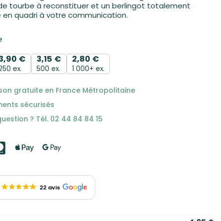
de tourbe à reconstituer et un berlingot totalement
é en quadri à votre communication.
e
3,90
€
3,15
€
2,80
€
250 ex.
500 ex.
1 000+ ex.
ison gratuite en France Métropolitaine
ments sécurisés
uestion ? Tél. 02 44 84 84 15
22 avis