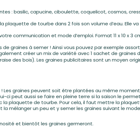
ntes : basilic, capucine, ciboulette, coquelicot, cosmos, cres
 la plaquette de tourbe dans 2 fois son volume d’eau. Elle va
 votre communication et mode d’emploi. Format 11 x 10 x 3 c
tés de graines à semer ! Ainsi vous pouvez par exemple assor
galement créer un mix de variété avec 1 sachet de graines d
aise des bois). Les
graines publicitaires
sont un moyen origi
ser ! Les graines peuvent soit être plantées au même momen
ui-ci peut aussi se faire en pleine terre si la saison le per
ec la plaquette de tourbe. Pour cela, il faut mettre la plaque
faut la mélanger un peu et y semer les graines suivant le mode
minosité et bientôt les graines germeront.