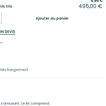
4,95
€
495,00
€
is trio
Ajouter au panier
UN DEVIS
es
éléchargement
n s’amusant. Le kit comprend :