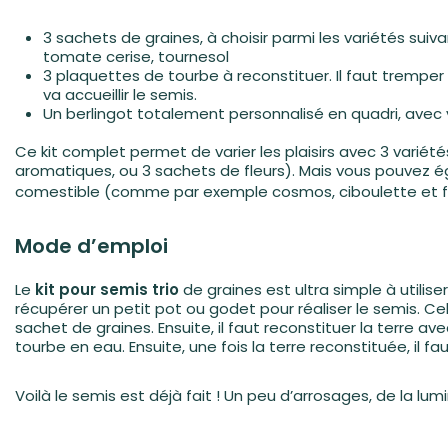
3 sachets de graines, à choisir parmi les variétés suiva
tomate cerise, tournesol
3 plaquettes de tourbe à reconstituer. Il faut tremper
va accueillir le semis.
Un berlingot totalement personnalisé en quadri, avec
Ce kit complet permet de varier les plaisirs avec 3 varié
aromatiques, ou 3 sachets de fleurs). Mais vous pouvez é
comestible (comme par exemple cosmos, ciboulette et fr
Mode d’emploi
Le
kit pour semis trio
de graines est ultra simple à utili
récupérer un petit pot ou godet pour réaliser le semis. Cel
sachet de graines. Ensuite, il faut reconstituer la terre av
tourbe en eau. Ensuite, une fois la terre reconstituée, il 
Voilà le semis est déjà fait ! Un peu d’arrosages, de la lu