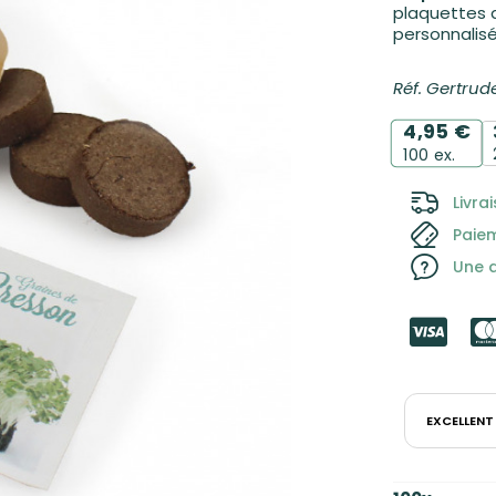
plaquettes 
personnalis
5,00
€
Réf. Gertrud
1,50
€
4,95
€
100
ex.
Livra
Paie
Une q
EXCELLENT