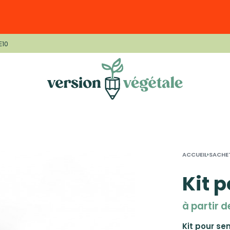
E10
›
ACCUEIL
SACHE
Kit p
à partir 
Kit pour sem