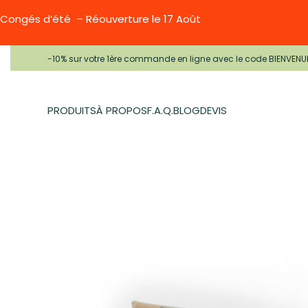
Congés d’été – Réouverture le 17 Août
-10% sur votre 1ère commande en ligne avec le code BIENVENU
PRODUITS
À PROPOS
F.A.Q.
BLOG
DEVIS