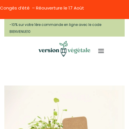
Congés d’été – Réouverture le 17 Août
-10% sur votre 1ère commande en ligne avec le code
BIENVENUE10