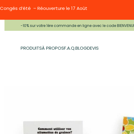
Congés d’été – Réouverture le 17 Août
-10% sur votre 1ère commande en ligne avec le code BIENVENU
PRODUITS
À PROPOS
F.A.Q.
BLOG
DEVIS