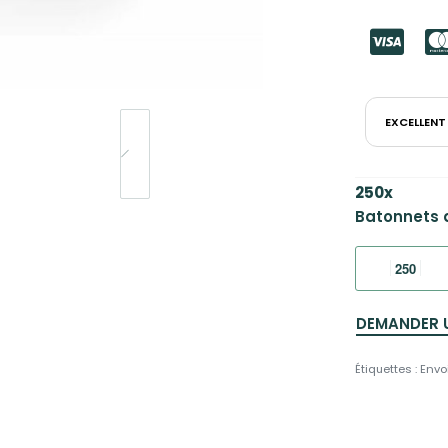
EXCELLENT
250
x
Batonnets d
DEMANDER 
Étiquettes :
Envo