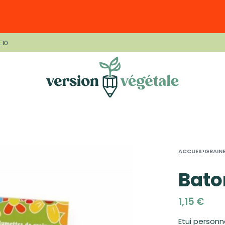
E10
›
ACCUEIL
GRAIN
Bato
1,15
€
Etui person