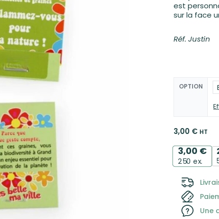
est personna
sur la face 
9,75
€
Réf. Justin
OPTION
E
3,00
€
HT
3,00
€
250
ex.
Livra
Paie
Une q