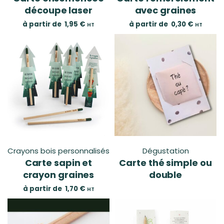
découpe laser
avec graines
à partir de
1,95
€
à partir de
0,30
€
HT
HT
Crayons bois personnalisés
Dégustation
Carte sapin et
Carte thé simple ou
crayon graines
double
à partir de
1,70
€
HT