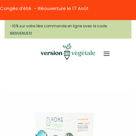
Congés d’été – Réouverture le 17 Août
-10% sur votre 1ère commande en ligne avec le code
BIENVENUE10