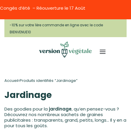
Congés d’été – Réouverture le 17 Août
-10% sur votre 1ère commande en ligne avec le code
BIENVENUE10
Accueil
›
Produits identifiés “Jardinage”
Jardinage
Des goodies pour la
jardinage
, qu’en pensez-vous ?
Découvrez nos nombreux sachets de graines
publicitaires : transparents, grand, petits, longs… Il y en a
pour tous les goûts.