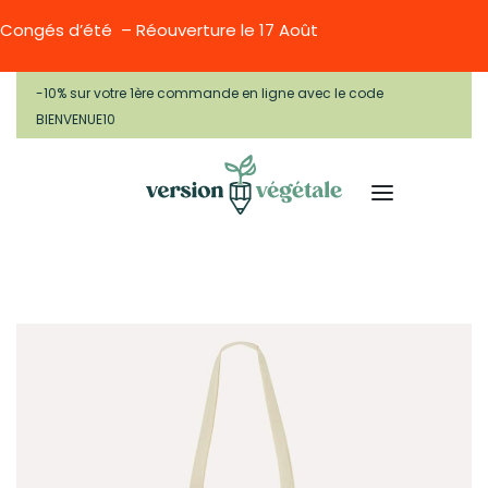
Congés d’été – Réouverture le 17 Août
-10% sur votre 1ère commande en ligne avec le code
BIENVENUE10