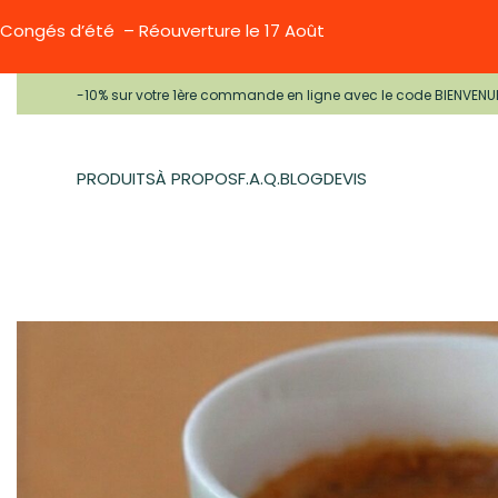
Congés d’été – Réouverture le 17 Août
-10% sur votre 1ère commande en ligne avec le code BIENVENU
PRODUITS
À PROPOS
F.A.Q.
BLOG
DEVIS