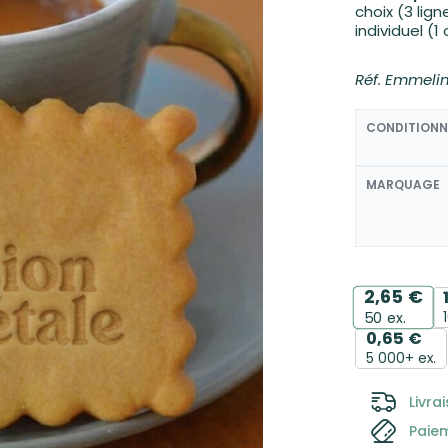
choix (3 lig
individuel (1
11,40
€
2,30
€
Réf. Emmeli
CONDITION
MARQUAGE
2,65
€
50
ex.
0,65
€
5 000+ ex.
Livra
Paie