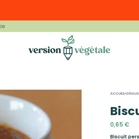
E10
›
ACCUEIL
DÉGUS
Bisc
0,65
€
Biscuit per