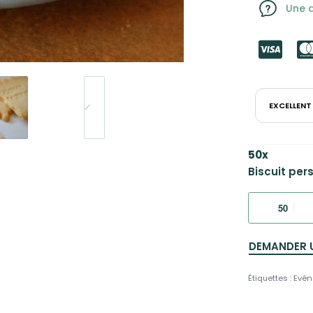
Une q
EXCELLENT
50
x
Biscuit per
DEMANDER 
Étiquettes :
Evén