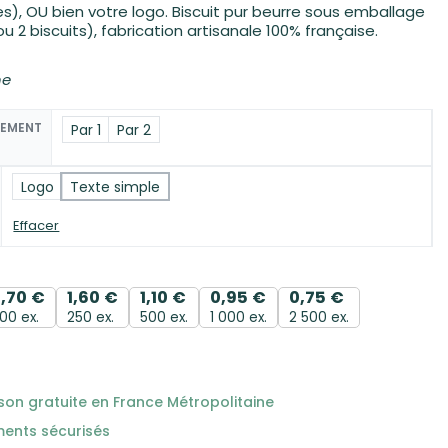
nes), OU bien votre logo. Biscuit pur beurre sous emballage
 ou 2 biscuits), fabrication artisanale 100% française.
ne
NEMENT
Par 1
Par 2
Logo
Texte simple
Effacer
1,70
€
1,60
€
1,10
€
0,95
€
0,75
€
100 ex.
250 ex.
500 ex.
1 000 ex.
2 500 ex.
ison gratuite en France Métropolitaine
ments sécurisés