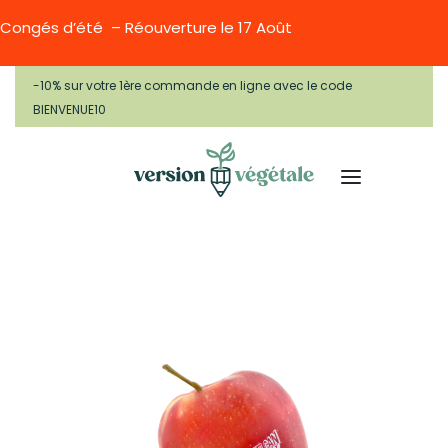
Congés d’été – Réouverture le 17 Août
-10% sur votre 1ère commande en ligne avec le code
BIENVENUE10