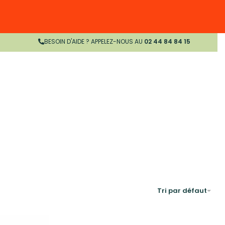
BESOIN D'AIDE ? APPELEZ-NOUS AU
02 44 84 84 15
Tri par défaut