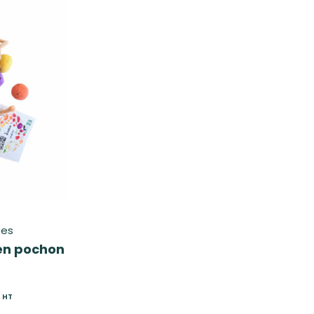
tes
 en pochon
HT