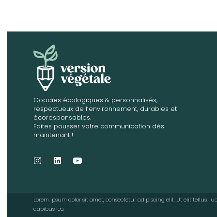
Goodies écologiques & personnalisés,
respectueux de l’environnement, durables et
écoresponsables.
Faites pousser votre communication dès
maintenant !
Lorem ipsum dolor sit amet, consectetur adipiscing elit. Ut elit tellus, 
dapibus leo.