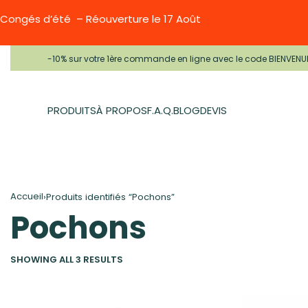
Congés d’été – Réouverture le 17 Août
-10% sur votre 1ère commande en ligne avec le code BIENVENU
PRODUITS
À PROPOS
F.A.Q.
BLOG
DEVIS
Accueil
›
Produits identifiés “Pochons”
Pochons
SHOWING ALL 3 RESULTS