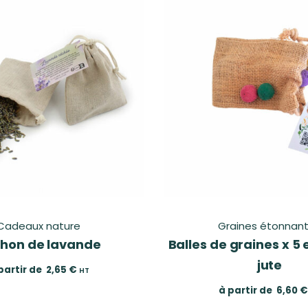
Cadeaux nature
Graines étonnan
hon de lavande
Balles de graines x 5
jute
partir de
2,65
€
HT
à partir de
6,60
€