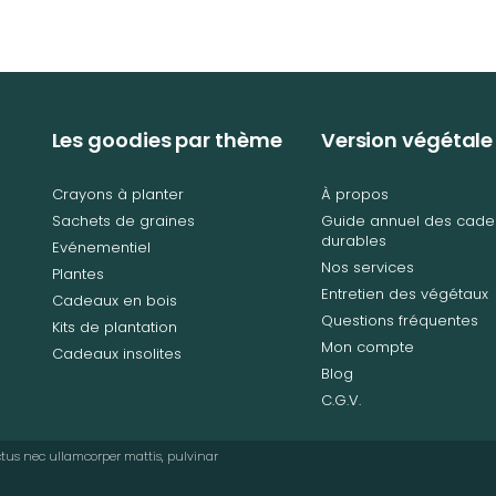
Les goodies par thème
Version végétale
Crayons à planter
À propos
Sachets de graines
Guide annuel des cade
durables
Evénementiel
Nos services
Plantes
Entretien des végétaux
Cadeaux en bois
Questions fréquentes
Kits de plantation
Mon compte
Cadeaux insolites
Blog
C.G.V.
luctus nec ullamcorper mattis, pulvinar