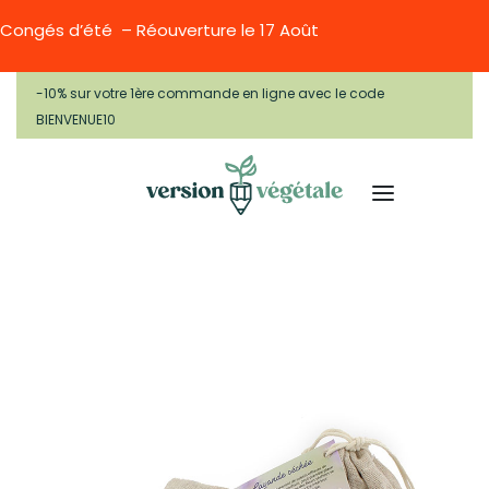
Congés d’été – Réouverture le 17 Août
-10% sur votre 1ère commande en ligne avec le code
BIENVENUE10