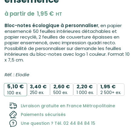
à partir de
1,95
€
HT
Bloc-notes écologique à personnaliser
, en papier
ensemencé 50 feuilles intérieures détachables et
papier recyclé, 2 feuilles de couverture épaisses en
papier ensemencé, avec impression quadri recto.
Possibilité de personnaliser sur demande les feuilles
intérieures du bloc-notes avec logo 1 couleur. Format 10
x 7,5 cm.
Réf. : Elodie
5,10
€
3,40
€
2,60
€
2,20
€
1,95
€
250 ex.
500 ex.
1 000 ex.
2 500+ ex.
100
ex.
Livraison gratuite en France Métropolitaine
Paiements sécurisés
Une question ? Tél. 02 44 84 84 15