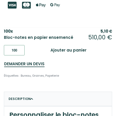
100
x
5,10
€
510,00
€
Bloc-notes en papier ensemencé
Ajouter au panier
DEMANDER UN DEVIS
Étiquettes :
Bureau
,
Graines
,
Papeterie
DESCRIPTION
Personnaliser le bloc-notes