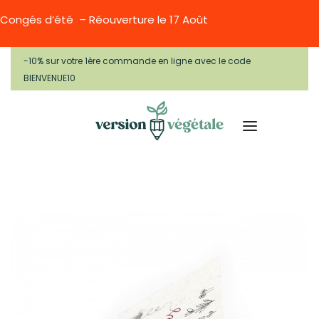
Congés d’été – Réouverture le 17 Août
-10% sur votre 1ère commande en ligne avec le code
BIENVENUE10