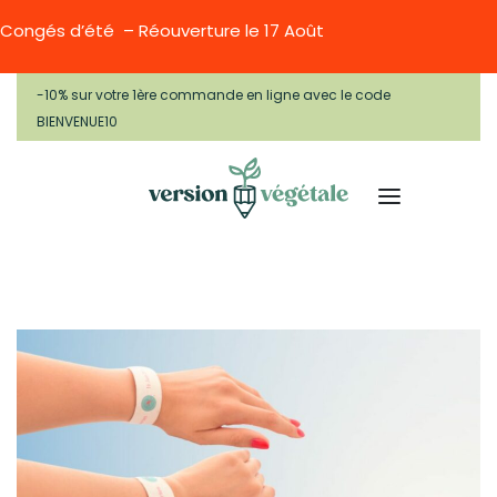
Congés d’été – Réouverture le 17 Août
-10% sur votre 1ère commande en ligne avec le code
BIENVENUE10