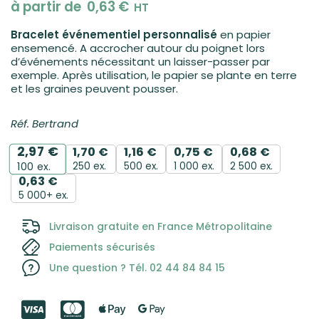
à partir de
0,63
€
HT
Bracelet événementiel personnalisé
en papier
ensemencé. A accrocher autour du poignet lors
d’événements nécessitant un laisser-passer par
exemple. Après utilisation, le papier se plante en terre
et les graines peuvent pousser.
Réf. Bertrand
2,97
€
1,70
€
1,16
€
0,75
€
0,68
€
250 ex.
500 ex.
1 000 ex.
2 500 ex.
100
ex.
0,63
€
5 000+ ex.
Livraison gratuite en France Métropolitaine
Paiements sécurisés
Une question ? Tél. 02 44 84 84 15