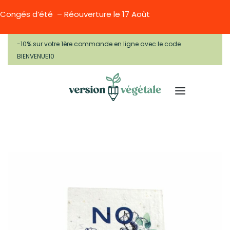
Congés d’été – Réouverture le 17 Août
-10% sur votre 1ère commande en ligne avec le code
BIENVENUE10