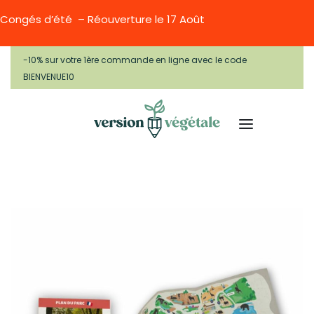
Congés d’été – Réouverture le 17 Août
-10% sur votre 1ère commande en ligne avec le code
BIENVENUE10