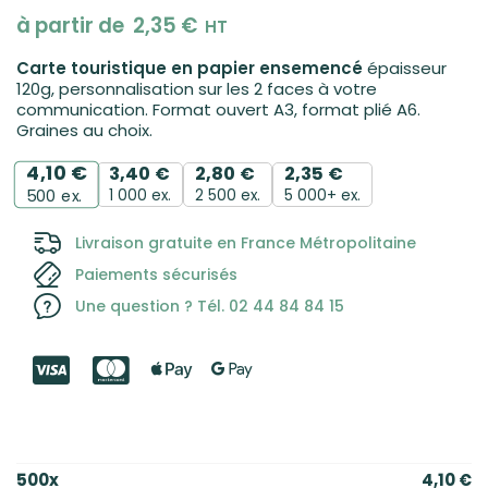
à partir de
2,35
€
HT
Carte touristique en papier ensemencé
épaisseur
120g, personnalisation sur les 2 faces à votre
communication. Format ouvert A3, format plié A6.
Graines au choix.
4,10
€
3,40
€
2,80
€
2,35
€
1 000 ex.
2 500 ex.
5 000+ ex.
500
ex.
Livraison gratuite en France Métropolitaine
Paiements sécurisés
Une question ? Tél. 02 44 84 84 15
500
x
4,10
€