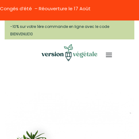
Congés d’été – Réouverture le 17 Août
-10% sur votre 1ère commande en ligne avec le code
BIENVENUE10