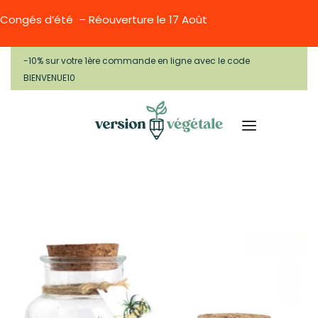
Congés d’été – Réouverture le 17 Août
-10% sur votre 1ère commande en ligne avec le code
BIENVENUE10