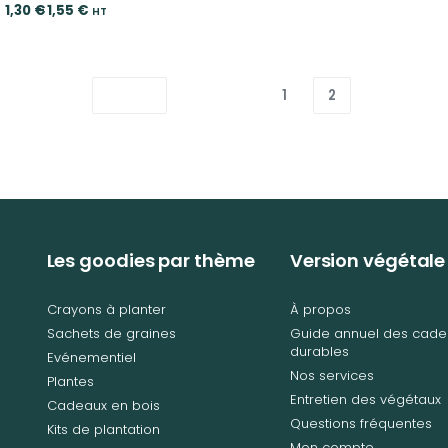
1,30
€
1,55
€
HT
1
2
Les goodies par thème
Version végétale
Crayons à planter
À propos
Sachets de graines
Guide annuel des cade
durables
Evénementiel
Nos services
Plantes
Entretien des végétaux
Cadeaux en bois
Questions fréquentes
Kits de plantation
Mon compte