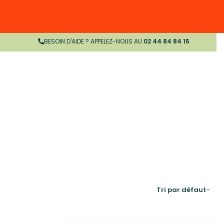
BESOIN D'AIDE ? APPELEZ-NOUS AU
02 44 84 84 15
Tri par défaut