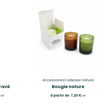
Accessoires
Cadeaux nature
ravé
Bougie nature
à partir de
7,20
€
HT
HT