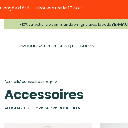
Congés d’été – Réouverture le 17 Août
-10% sur votre 1ère commande en ligne avec le code BIENVENU
PRODUITS
À PROPOS
F.A.Q.
BLOG
DEVIS
Accueil
Accessoires
›
›
Page 2
Accessoires
AFFICHAGE DE 17–26 SUR 26 RÉSULTATS