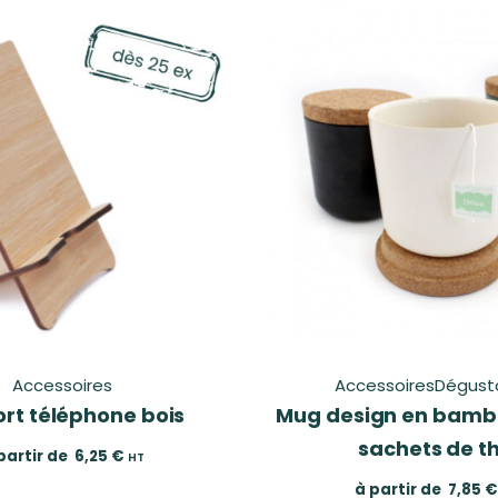
Accessoires
Accessoires
Dégust
rt téléphone bois
Mug design en bamb
sachets de t
partir de
6,25
€
HT
à partir de
7,85
€