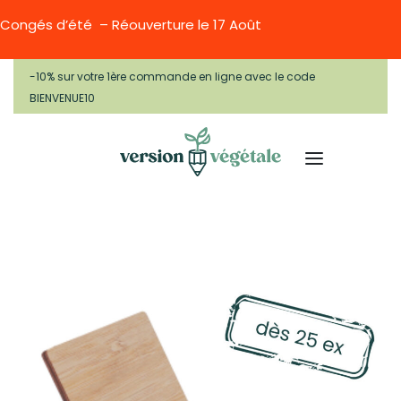
Congés d’été – Réouverture le 17 Août
-10% sur votre 1ère commande en ligne avec le code
BIENVENUE10