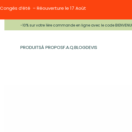
Congés d’été – Réouverture le 17 Août
-10% sur votre 1ère commande en ligne avec le code BIENVENU
PRODUITS
À PROPOS
F.A.Q.
BLOG
DEVIS