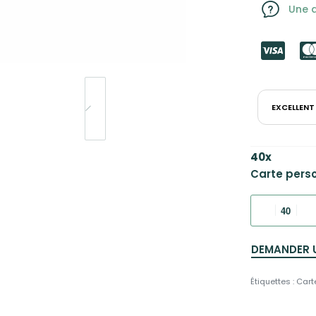
Une q
EXCELLENT
40
x
Carte pers
DEMANDER 
Étiquettes :
Cart