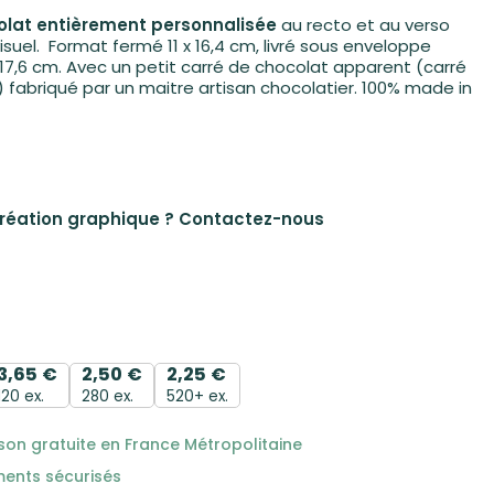
olat entièrement personnalisée
au recto et au verso
isuel. Format fermé 11 x 16,4 cm, livré sous enveloppe
 17,6 cm. Avec un petit carré de chocolat apparent (carré
) fabriqué par un maitre artisan chocolatier. 100% made in
création graphique ?
Contactez-nous
3,65
€
2,50
€
2,25
€
120 ex.
280 ex.
520+ ex.
ison gratuite en France Métropolitaine
ments sécurisés