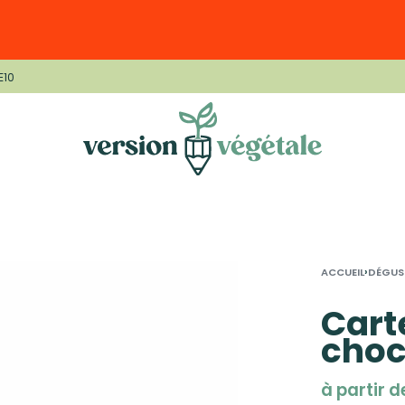
E10
›
ACCUEIL
DÉGUS
Cart
choc
à partir 