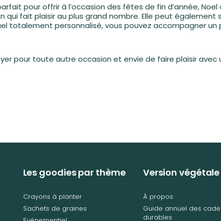
ait pour offrir à l’occasion des fêtes de fin d’année, Noel o
ion qui fait plaisir au plus grand nombre. Elle peut égalemen
 visuel totalement personnalisé, vous pouvez accompagner u
oyer pour toute autre occasion et envie de faire plaisir ave
Les goodies par thème
Version végétale
Crayons à planter
À propos
Sachets de graines
Guide annuel des cade
durables
Evénementiel