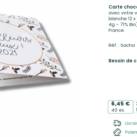
Carte choc
avec votre v
blanche 12 x
à partir de
5,10
€
HT
4g – 71% Bio
28,80
€
France.
Réf. : Sacha
Besoin de 
6,45
€
40
ex.
Livra
Paie