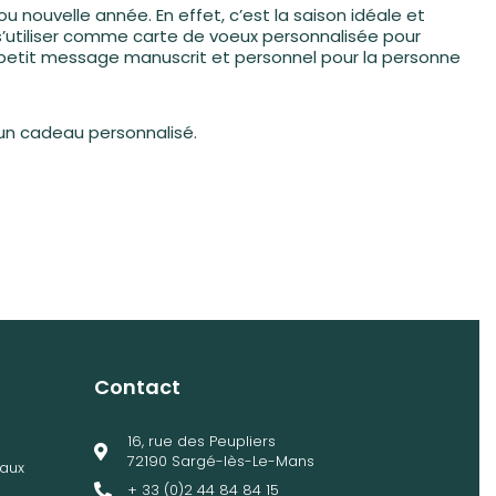
u nouvelle année. En effet, c’est la saison idéale et
t s’utiliser comme carte de voeux personnalisée pour
n petit message manuscrit et personnel pour la personne
c un cadeau personnalisé.
Contact
16, rue des Peupliers
72190 Sargé-lès-Le-Mans
aux
+ 33 (0)2 44 84 84 15