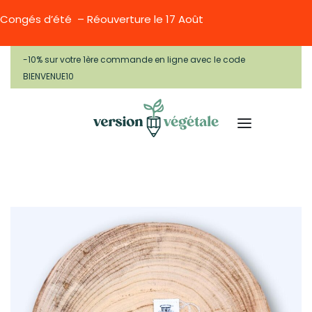
Congés d’été – Réouverture le 17 Août
-10% sur votre 1ère commande en ligne avec le code
BIENVENUE10