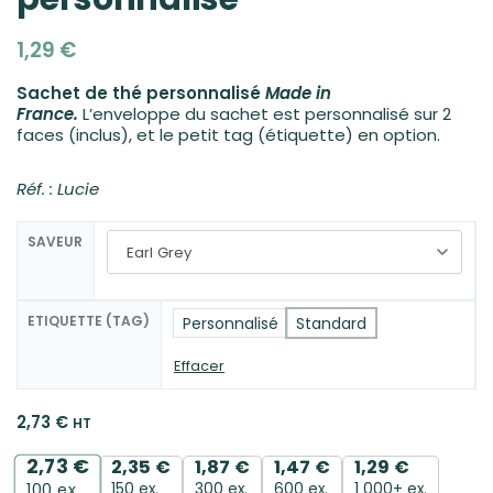
1,29
€
Sachet de thé personnalisé
Made in
France.
L’enveloppe du sachet est personnalisé sur 2
faces (inclus), et le petit tag (étiquette) en option.
Réf. : Lucie
SAVEUR
ETIQUETTE (TAG)
Personnalisé
Standard
Effacer
2,73
€
HT
2,73
€
2,35
€
1,87
€
1,47
€
1,29
€
150 ex.
300 ex.
600 ex.
1 000+ ex.
100
ex.