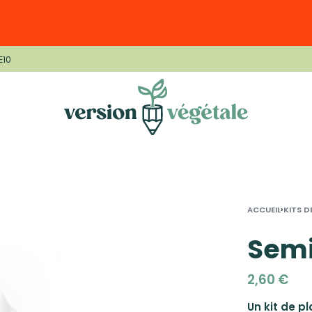
E10
›
ACCUEIL
KITS D
Semi
2,60
€
Un kit de p