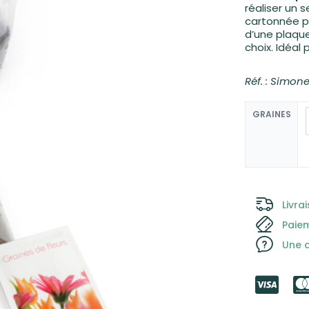
réaliser un 
cartonnée pe
d’une plaqu
3,35
€
16,90
€
choix. Idéal 
Réf. : Simon
GRAINES
Livra
Paie
Une q