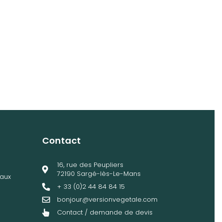
Contact
16, rue des Peupliers
72190 Sargé-lès-Le-Mans
aux
+ 33 (0)2 44 84 84 15
bonjour@versionvegetale.com
Contact / demande de devis