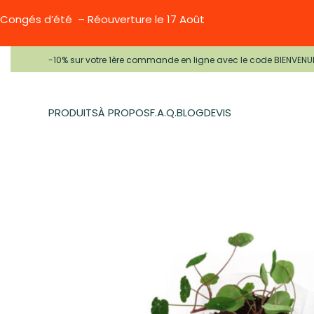
Congés d’été – Réouverture le 17 Août
-10% sur votre 1ère commande en ligne avec le code BIENVENU
PRODUITS
À PROPOS
F.A.Q.
BLOG
DEVIS