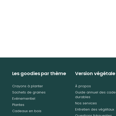
Les goodies par thème
Version végétale
Crayons à planter
À propos
Sachets de graines
Guide annuel des cade
durables
Evénementiel
Nos services
Plantes
Entretien des végétaux
Cadeaux en bois
Questions fréquentes