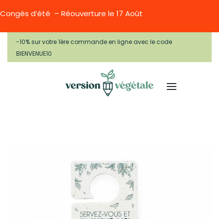
Congés d’été – Réouverture le 17 Août
-10% sur votre 1ère commande en ligne avec le code
BIENVENUE10