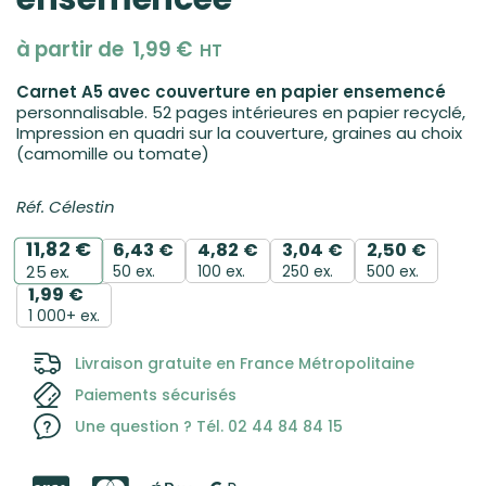
à partir de
1,99
€
HT
Carnet A5 avec couverture en papier ensemencé
personnalisable. 52 pages intérieures en papier recyclé,
Impression en quadri sur la couverture, graines au choix
(camomille ou tomate)
Réf. Célestin
11,82
€
6,43
€
4,82
€
3,04
€
2,50
€
50 ex.
100 ex.
250 ex.
500 ex.
25
ex.
1,99
€
1 000+ ex.
Livraison gratuite en France Métropolitaine
Paiements sécurisés
Une question ? Tél. 02 44 84 84 15