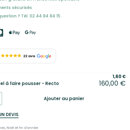
ments sécurisés
uestion ? Tél. 02 44 84 84 15
22 avis
1,60
€
160,00
€
el à faire pousser - Recto
Ajouter au panier
UN DEVIS
nes
,
Noël et fin d'année