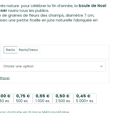
ès nature pour célébrer la fin d’année, la
boule de Noel
sser
ravira tous les publics.
de graines de fleurs des champs, diamètre 7 cm,
vec une petite ficelle en jute naturelle fabriquée en
s
Recto
Recto/Verso
Effacer
1,00
€
0,75
€
0,55
€
0,50
€
0,45
€
50 ex.
500 ex.
1 000 ex.
2 500 ex.
5 000+ ex.
ison gratuite en France Métropolitaine