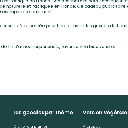
est fabriqué en France. Son destinataire sera sans aucun dou
le naturelle et fabriquée en France. Ce cadeau publicitaire
0 exemplaires seulement.
rra ensuite être semée pour faire pousser les graines de fleu
fin d’année responsable, favorisant la biodiversité.
Les goodies par thème
Version végétale
Crayons à planter
À propos