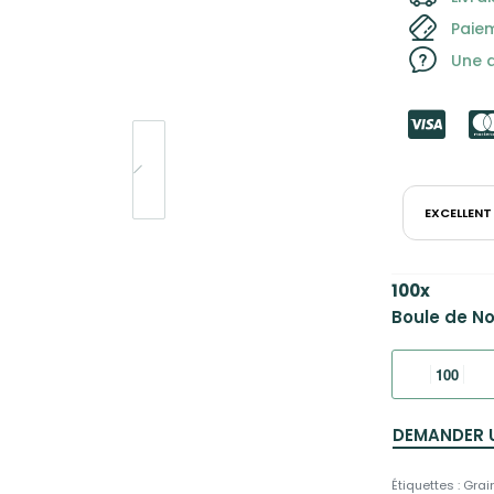
Paie
Une q
EXCELLENT
100
x
Boule de No
DEMANDER 
Étiquettes :
Grai