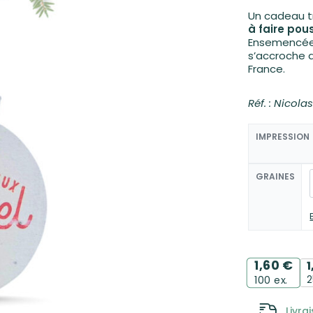
Un cadeau tr
à faire pou
Ensemencée 
0,55
€
s’accroche a
à partir de
3,35
€
HT
France.
Réf. : Nicola
IMPRESSION
GRAINES
1,60
€
2
100
ex.
Livra