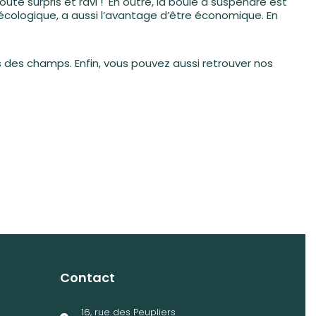
te surpris et ravi ! En outre, la boule à suspendre est
 écologique, a aussi l’avantage d’être économique. En
rs des champs. Enfin, vous pouvez aussi retrouver nos
Contact
16, rue des Peupliers