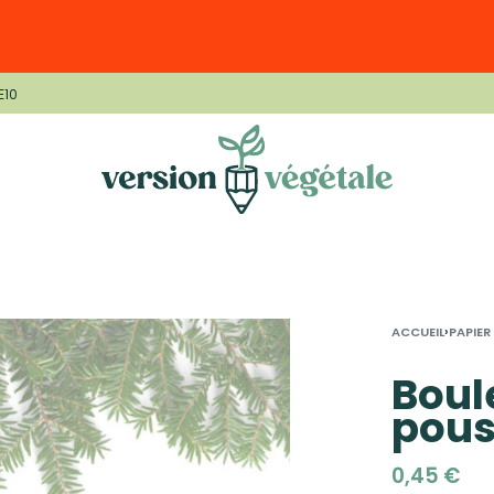
E10
›
ACCUEIL
PAPIER
Boul
pous
0,45
€