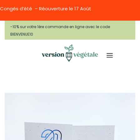
Congés d’été – Réouverture le 17 Août
-10% sur votre 1ère commande en ligne avec le code
BIENVENUE10