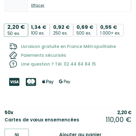
Effacer
2,20
€
1,34
€
0,92
€
0,69
€
0,55
€
100 ex.
250 ex.
500 ex.
1 000+ ex.
50
ex.
Livraison gratuite en France Métropolitaine
Paiements sécurisés
Une question ? Tél. 02 44 84 84 15
50
x
2,20
€
110,00
€
Cartes de vœux ensemencées
Ajouter au panier