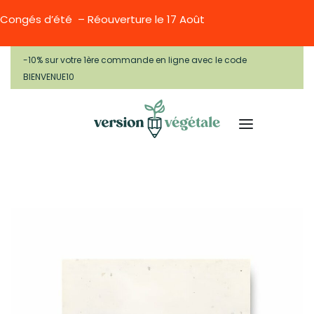
Congés d’été – Réouverture le 17 Août
-10% sur votre 1ère commande en ligne avec le code
BIENVENUE10