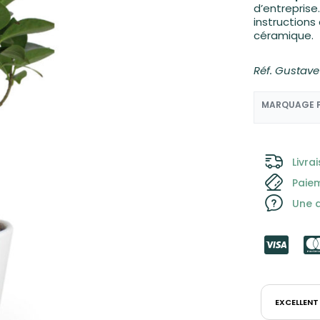
d’entreprise
instructions
céramique.
à partir de
6,55
€
4,75
€
HT
Réf. Gustave
MARQUAGE 
Livra
Paie
Une q
EXCELLENT