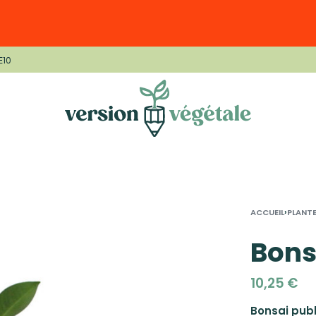
E10
›
ACCUEIL
PLANTE
Bons
10,25
€
Bonsai publ