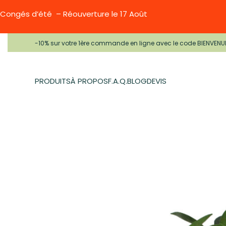
Congés d’été – Réouverture le 17 Août
-10% sur votre 1ère commande en ligne avec le code BIENVENU
PRODUITS
À PROPOS
F.A.Q.
BLOG
DEVIS