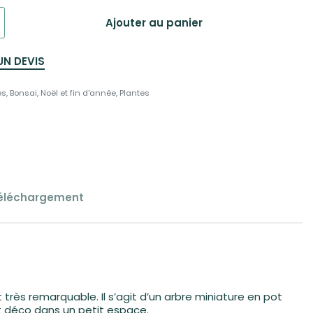
Ajouter au panier
UN DEVIS
es
,
Bonsai
,
Noël et fin d'année
,
Plantes
éléchargement
t très remarquable. Il s’agit d’un arbre miniature en pot
t déco dans un petit espace.