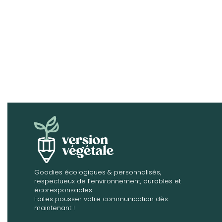
Goodies écologiques & personnalisés,
respectueux de l’environnement, durables et
écoresponsables.
Faites pousser votre communication dès
maintenant !