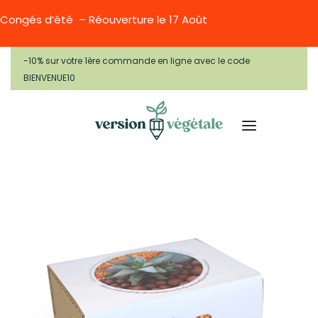
Congés d’été – Réouverture le 17 Août
-10% sur votre 1ère commande en ligne avec le code
BIENVENUE10