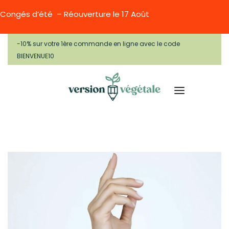
Congés d’été – Réouverture le 17 Août
-10% sur votre 1ère commande en ligne avec le code
BIENVENUE10