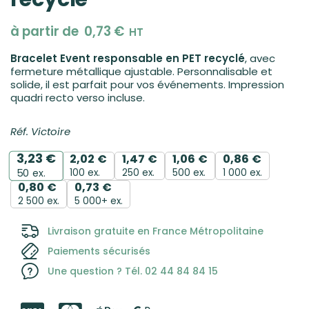
à partir de
0,73
€
HT
Bracelet Event responsable en PET recyclé
, avec
fermeture métallique ajustable. Personnalisable et
solide, il est parfait pour vos événements. Impression
quadri recto verso incluse.
Réf. Victoire
3,23
€
2,02
€
1,47
€
1,06
€
0,86
€
100 ex.
250 ex.
500 ex.
1 000 ex.
50
ex.
0,80
€
0,73
€
2 500 ex.
5 000+ ex.
Livraison gratuite en France Métropolitaine
Paiements sécurisés
Une question ? Tél. 02 44 84 84 15