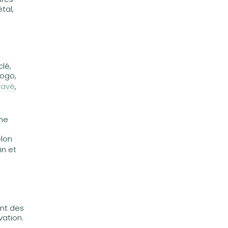
tal,
lé,
logo,
ravé
,
une
elon
in et
ant des
vation.