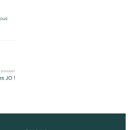
nous
 SUIVANT
s JO !