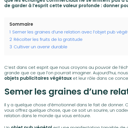
que les échanges commerciaux ne se limitent pas à une
de garder à l’esprit cette valeur profonde : donner pou
Sommaire
1
Semer les graines d’une relation avec l’objet pub végé
2
Récolter les fruits de la gratitude
3
Cultiver un avenir durable
C’est dans cet esprit que nous croyons au pouvoir de l’é
grande que ce que l’on pourrait imaginer. Aujourd’hui, n
objets publicitaires végétaux
et leur rôle dans ce conce
Semer les graines d’une rela
Il y a quelque chose d’émotionnel dans le fait de donner.
vous offrez quelque chose, que ce soit un sourire, un cad
relation dans le monde qui vous entoure.
Un
objet pub végétal
est une manifestation tangible de ce