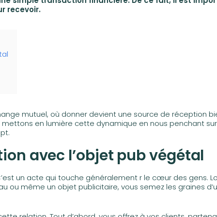
 simple transaction financière. De ce fait, il est impo
r recevoir.
tal
change mutuel, où donner devient une source de réception bi
ous mettons en lumière cette dynamique en nous penchant sur
pt.
tion avec l’objet pub végétal
 C’est un acte qui touche généralement r le cœur des gens. L
eau ou même un objet publicitaire, vous semez les graines d’
tte relation. Tout d’abord, vous offrez à vos clients, partena