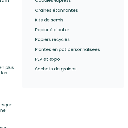
rtant
Goodies express
Graines étonnantes
Kits de semis
Papier à planter
Papiers recyclés
Plantes en pot personnalisées
PLV et expo
en plus
Sachets de graines
 les
orsque
une
ires