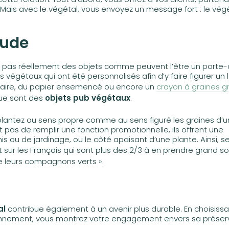
ais avec le végétal, vous envoyez un message fort : le végé
tude
nt pas réellement des objets comme peuvent l’être un porte-c
 végétaux qui ont été personnalisés afin d’y faire figurer un 
taire, du papier ensemencé ou encore un
crayon à graines g
que sont des
objets pub végétaux
.
 plantez au sens propre comme au sens figuré les graines d’
 pas de remplir une fonction promotionnelle, ils offrent une
s ou de jardinage, ou le côté apaisant d’une plante. Ainsi, s
sur les Français qui sont plus des 2/3 à en prendre grand so
de leurs compagnons verts ».
al
contribue également à un avenir plus durable. En choisiss
vironnement, vous montrez votre engagement envers sa préser