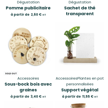
Dégustation
Dégustation
Pomme publicitaire
Sachet de thé
transparent
à partir de
2,60
€
HT
SOLD OUT
Accessoires
Accessoires
Plantes en pot
Sous-bock bois avec
personnalisées
graines
Support végétal
à partir de
3,40
€
à partir de
11,55
€
HT
HT