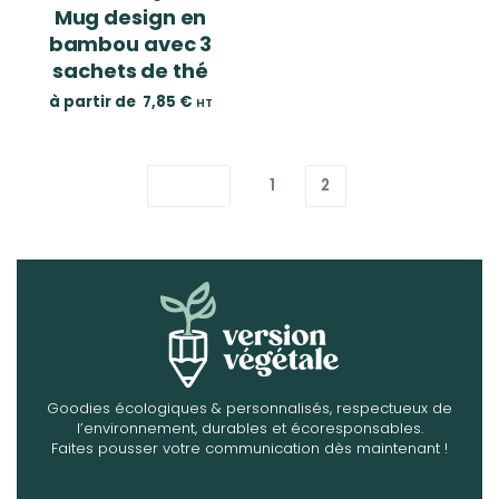
Mug design en
bambou avec 3
sachets de thé
à partir de
7,85
€
HT
1
2
Goodies écologiques & personnalisés, respectueux de
l’environnement, durables et écoresponsables.
Faites pousser votre communication dès maintenant !