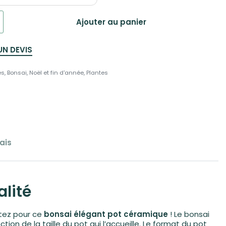
Ajouter au panier
UN DEVIS
es
,
Bonsai
,
Noël et fin d'année
,
Plantes
ais
alité
tez pour ce
bonsai élégant pot céramique
! Le bonsai
ction de la taille du pot qui l’accueille. Le format du pot