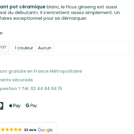
gant pot céramique
blanc, le Ficus ginseng est aussi
aï du débutant». Il s’entretient assez simplement. Un
faires exceptionnel pour se démarquer.
te
POT
1 couleur
Aucun
ison gratuite en France Métropolitaine
ments sécurisés
uestion ? Tél. 02 44 84 84 15
22 avis