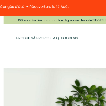
Congés d’été – Réouverture le 17 Août
-10% sur votre 1ère commande en ligne avec le code BIENVENU
PRODUITS
À PROPOS
F.A.Q.
BLOG
DEVIS