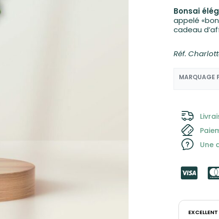
Bonsai élé
appelé «bons
cadeau d’af
6,55
€
13,25
€
Réf. Charlot
MARQUAGE 
Livra
Paie
Une q
EXCELLENT