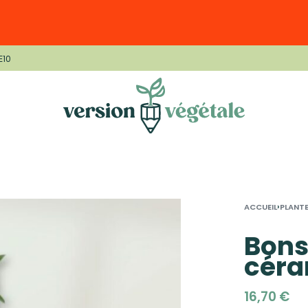
E10
›
ACCUEIL
PLANTE
Bons
cér
16,70
€